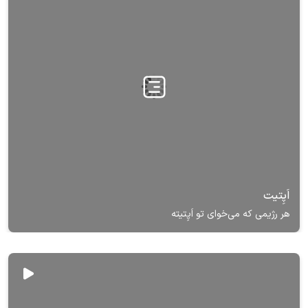
اَپِتیت
هر رژیمی که می‌خوای تو اَپِتیته