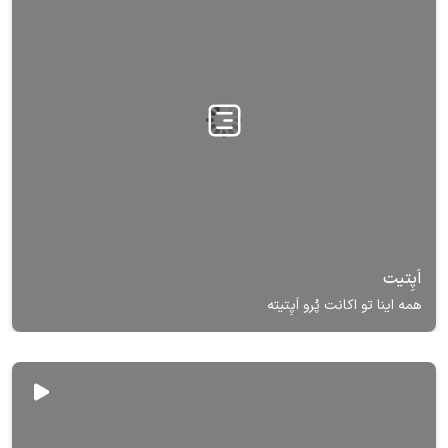
اَپِتیت
همه اینا تو اکانت پُرو اَپِتیته