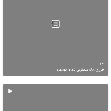
بدر
خرررچ! یک سمفونی ترد و خوشمزه