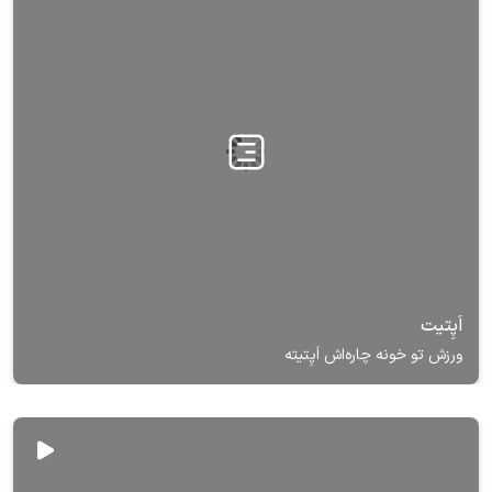
اَپِتیت
ورزش تو خونه چاره‌اش اَپِتیته