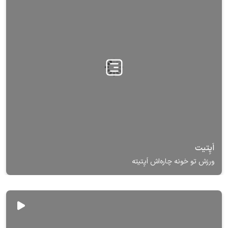
اَپِتیت
ورزش تو خونه چاره‌اش اَپِتیته