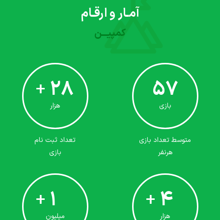
آمـار و ارقـام
کمپیـــن
28
57
+
بازی
هزار
متوسط تعداد بازی
تعداد ثبت نام
هرنفر
بازی
1
4
+
+
هزار
میلیون