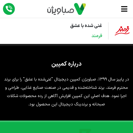
396000
غنی شده با عشق
دمات
فرمند
تبلیغ در آپارات
اهکارهای خلاق
تبلیغ در فیلیمو
کمپین های دیجیتال
درباره کمپین
لاگ
تبلیغات بنری
نمونه کارها
در پاییز سال 1399، صباویژن کمپین دیجیتال "غنی‌شده با عشق" را برای برند
یشتر با ما
تبلیغات ویدئویی
ویدئوها
محترم فرمند، برند شناخته‌شده و قدیمی در صنعت صنایع غذایی، طراحی و
تبلیغات همسان
اجرا نمود. هدف اصلی این کمپین افزایش آگاهی از رده محصولات شکلات
ارتباط با ما
گرافیک
ورود به وی‌پلاس
صبحانه و برندینگ دیجیتال این محصول بود.
دربارۀ ما
لندینگ‌پیج ها