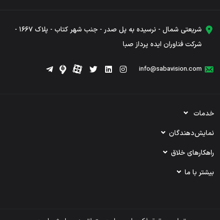
شریعتی شمال - نرسیده به پل صدر - جنب شهر کتاب - پلاک ۱۶۶۷ -
شرکت فناوران ایده پرداز صبا
info@sabavision.com
خدمات
تبلیغات ویدئویی
نمایش‌دهندگان
تبلیغ در آپارات
کسب درآمد از سایت
راهکارهای خلاق
تبلیغ در فیلیمو
کمپین‌های دیجیتال
بیشتر با ما
وی‌پلاس
بلاگ
ارتباط با ما
دربارۀ ما