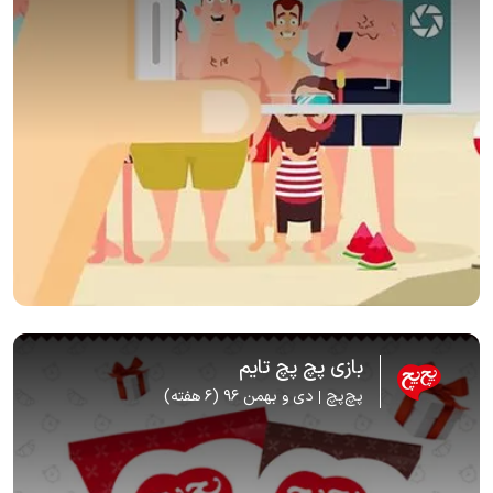
بازی پچ پچ تایم
پچ‌پچ
دی و بهمن 96 (6 هفته)